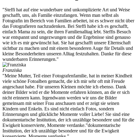
"Steffi hat auf eine wunderbare und unkomplizierte Art und Weise
geschafft, uns, als Familie einzufangen. Wenn man selbst als
Fotografin im Bereich von Familien arbeitet, ist es schwer nicht über
das Fotografieren nachzudenken. Bei Steffi habe ich es geschafft,
einfach Mama zu sein, die ihren Familienalltag lebt. Steffis Besuch
war entspannt und ungezwungen und die Ergebnisse sind genauso
wie ich es mir gewünscht hat. Sie hat geschafft unsere Elternschaft
sichtbar zu machen und mit einem besonderen Auge für Details und
kleine Besonderheiten unseren Alltag festzuhalten. Danke für diese
wunderbaren Erinnerungen."
Franziska
"Meine Mutter, Teil einer Fotografenfamilie, hat in meiner Kindheit
viele schöne Fotoalben gemacht, die ich mir sehr oft mit Freude
angeschaut habe. Für unseren Kleinen möchte ich ebenso. Dank
deiner Bilder wird er die Momente erfahren können, an die er sich
nicht erinnern kann. Irgendwann werden wir uns die Bilder
gemeinsam mit seiner Frau anschauen und er zeigt sie seinen
Kindern und Enkeln. Es sind nicht einfach Fotos, sondern
Erinnerungen und glückliche Momente voller Liebe! Sie sind eine
dokumentarische Institution, der ich unzählige besondere und für die
Ewigkeit konservierte, Momente verdanke.”dokumentarische
Institution, der ich unzählige besondere und für die Ewigkeit
konservierte, Momente verdanke.”